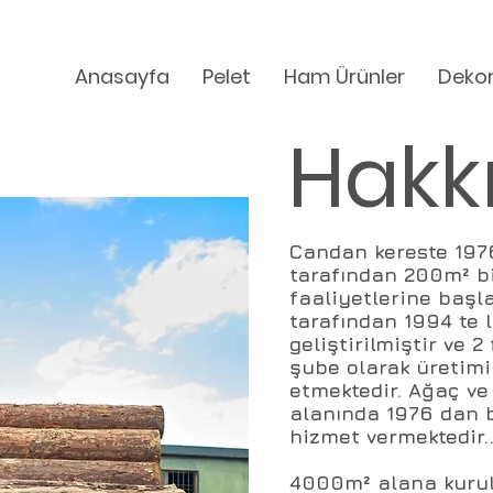
Anasayfa
Pelet
Ham Ürünler
Deko
Hakk
Candan kereste 1976
tarafından 200m² bi
faaliyetlerine başla
tarafından 1994 te l
geliştirilmiştir ve 
şube olarak üretim
etmektedir. Ağaç ve
alanında 1976 dan 
hizmet vermektedir..
4000m² alana kurul