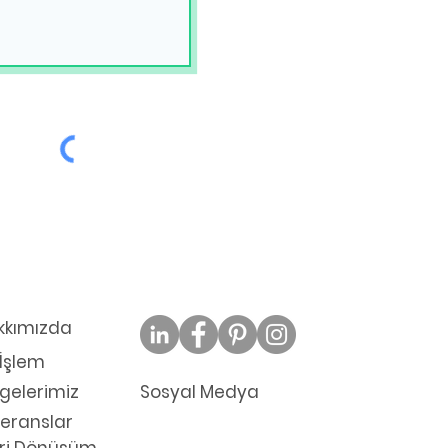
kkımızda
l İşlem
lgelerimiz
Sosyal Medya
eranslar