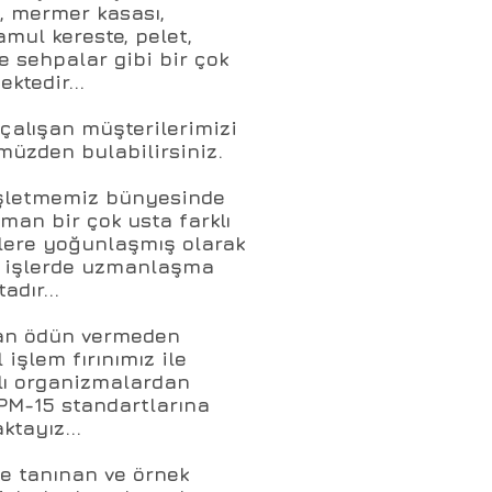
t, mermer kasası,
amul kereste, pelet,
e sehpalar gibi bir çok
ktedir...
 çalışan müşterilerimizi
üzden bulabilirsiniz.
 işletmemiz bünyesinde
man bir çok usta farklı
işlere yoğunlaşmış olarak
ik işlerde uzmanlaşma
adır...
dan ödün vermeden
 işlem fırınımız ile
lı organizmalardan
SPM-15 standartlarına
ktayız...
de tanınan ve örnek