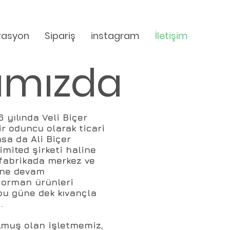
rasyon
Sipariş
instagram
İletişim
ımızda
 yılında Veli Biçer
r oduncu olarak ticari
sa da Ali Biçer
imited şirketi haline
2 fabrikada merkez ve
ine devam
 orman ürünleri
bu güne dek kıvançla
.
muş olan işletmemiz,