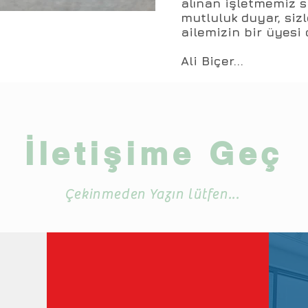
alınan işletmemiz s
mutluluk duyar, siz
ailemizin bir üyesi
Ali Biçer...
İletişime Geç
Çekinmeden Yazın lütfen...