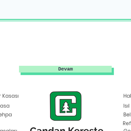
Devam
 Kasası
Ha
Masa
Isı
ehpa
Be
Ref
Candan Kereste