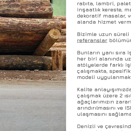
rabıta, lambri, pale
inşaatlık kereste, m
dekoratif masalar, v
alanda hizmet verme
Bizimle uzun süreli
referanslar
bölümüm
Bunların yanı sıra
her biri alanında uz
atölyelerde farklı 
çalışmakta, spesif
modeli uygulanmakt
Kalite anlayışımız
çalışmak üzere 2 ısıl
ağaçlarımızın zarar
arındırılmasını ve I
ulaşmasını sağlama
Denizli ve çevresin