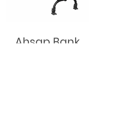
Ahşap Bank
Banklar sadece parklarda
kullanılmaz... Güzel bahçenizi
daha da güzel hale getirmek için
bahçe mobilyalarımıza göz
atmanızı öneririz...
Çünkü banklar şaşırtıcı
derecede klas ve rahattır...
Banklar